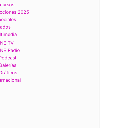
scursos
ecciones 2025
eciales
tados
ltimedia
INE TV
INE Radio
Podcast
Galerías
Gráficos
ernacional