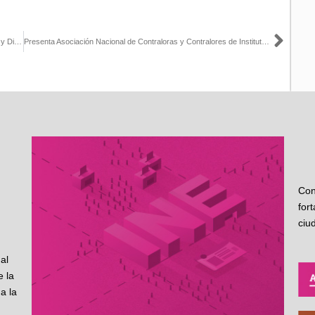
Sigu
INE lleva a cabo la Primera Reunión Regional de Vocalías Locales y Distritales
Presenta Asociación Nacional de Contraloras y Contralores de Institutos Electorales de México ante el INE, propuestas de reforma electoral
Con
for
ciu
al
 la
a la