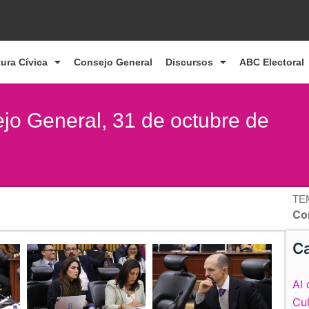
tura Cívica
Consejo General
Discursos
ABC Electoral
ejo General, 31 de octubre de
TE
Co
Ca
Al 
Cul