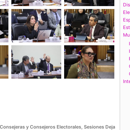
Di
El
Esp
Es
Mu
Int
Consejeras y Consejeros Electorales
,
Sesiones
Deja