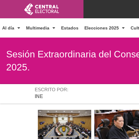
Ir
al
contenido
Al día
Multimedia
Estados
Elecciones 2025
Cul
Sesión Extraordinaria del Cons
2025.
ESCRITO POR:
INE