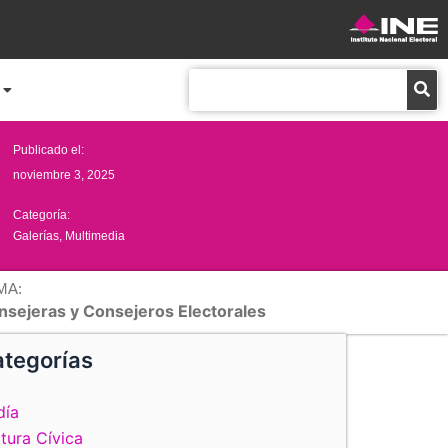
Buscar
Publicado el:
noviembre 3, 2025
Categoría:
Galerías
,
Multimedia
MA:
nsejeras y Consejeros Electorales
tegorías
día
tura Cívica