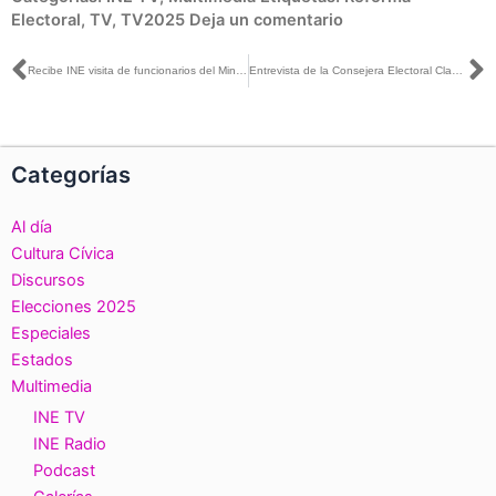
Electoral
,
TV
,
TV2025
Deja un comentario
Ant
S
Recibe INE visita de funcionarios del Ministerio de Relaciones Exteriores de Chile
Entrevista de la Consejera Electoral Claudia Zavala con Javier Solórzano para Heraldo TV
Categorías
Al día
Cultura Cívica
Discursos
Elecciones 2025
Especiales
Estados
Multimedia
INE TV
INE Radio
Podcast