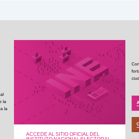
Con
for
ciu
al
 la
a la
ACCEDE AL SITIO OFICIAL DEL