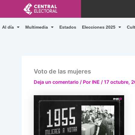
Ir
al
contenido
Al día
Multimedia
Estados
Elecciones 2025
Cul
Voto de las mujeres
Deja un comentario
/ Por
INE
/
17 octubre, 