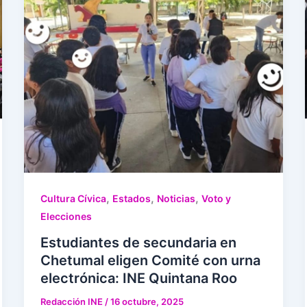
,
,
,
Cultura Cívica
Estados
Noticias
Voto y
Elecciones
Estudiantes de secundaria en
Chetumal eligen Comité con urna
electrónica: INE Quintana Roo
Redacción INE
/
16 octubre, 2025