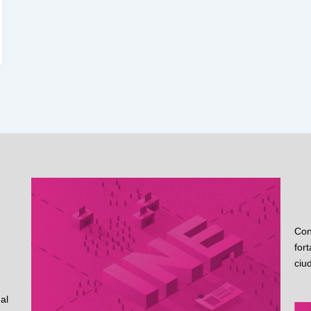
Con
for
ciu
al