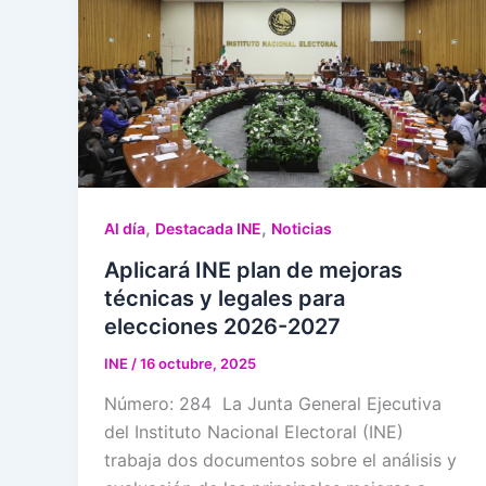
,
,
Al día
Destacada INE
Noticias
Aplicará INE plan de mejoras
técnicas y legales para
elecciones 2026-2027
INE
/
16 octubre, 2025
Número: 284 La Junta General Ejecutiva
del Instituto Nacional Electoral (INE)
trabaja dos documentos sobre el análisis y