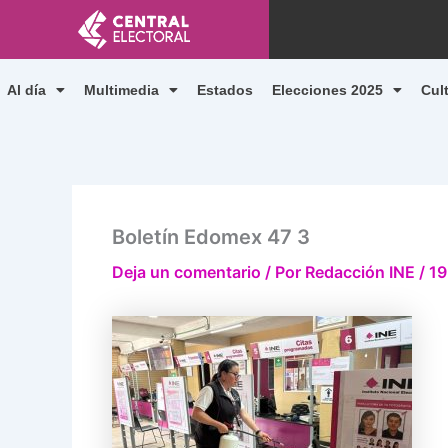
Ir
al
contenido
Al día
Multimedia
Estados
Elecciones 2025
Cul
Boletín Edomex 47 3
Deja un comentario
/ Por
Redacción INE
/
19