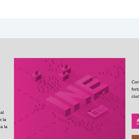
Con
for
ciu
al
 la
a la