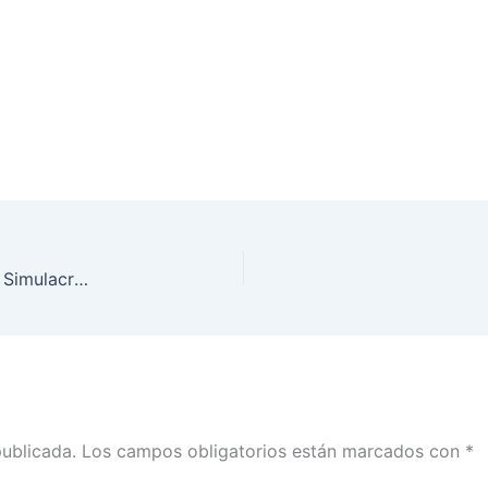
Participa el INE Estado de México en el Segundo Simulacro Nacional 2025
publicada.
Los campos obligatorios están marcados con
*