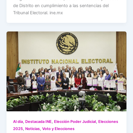
de Distrito en cumplimiento a las sentencias del
Tribunal Electoral. ine.mx
,
,
,
Al día
Destacada INE
Elección Poder Judicial
Elecciones
,
,
2025
Noticias
Voto y Elecciones