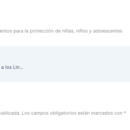
ientos para la protección de niñas, niños y adolescentes
Realiza INE primer foro regional sobre la reforma a los Lineamientos para la protección de niñas, niños y adolescentes
publicada.
Los campos obligatorios están marcados con
*