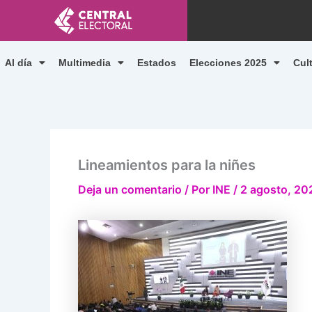
Ir
al
contenido
Al día
Multimedia
Estados
Elecciones 2025
Cul
Lineamientos para la niñes
Deja un comentario
/ Por
INE
/
2 agosto, 20