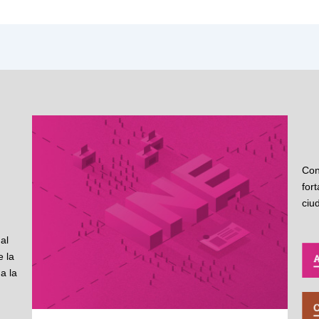
Con
for
ciu
al
 la
a la