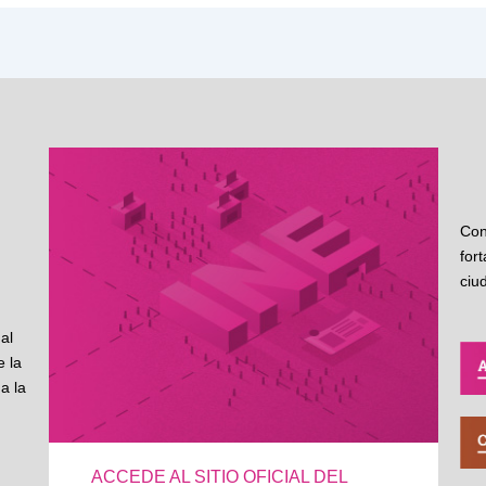
Con
for
ciu
al
 la
a la
ACCEDE AL SITIO OFICIAL DEL