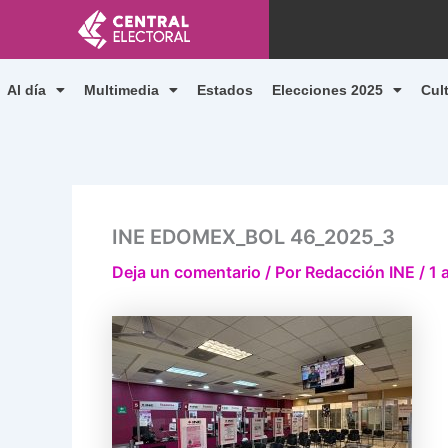
Ir
al
contenido
Al día
Multimedia
Estados
Elecciones 2025
Cul
INE EDOMEX_BOL 46_2025_3
Deja un comentario
/ Por
Redacción INE
/
1 