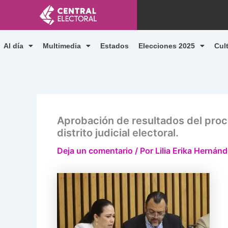
Ir
al
contenido
Al día
Multimedia
Estados
Elecciones 2025
Cul
Aprobación de resultados del proce
distrito judicial electoral.
Deja un comentario
/ Por
Lilia Erika Herná