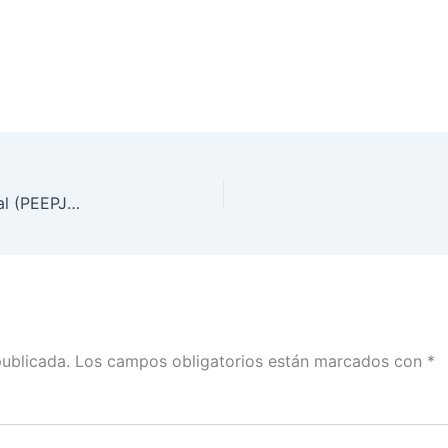
Sesión Extraordinaria urgente del Consejo General (PEEPJF), 21 de marzo de 2025.
publicada.
Los campos obligatorios están marcados con
*