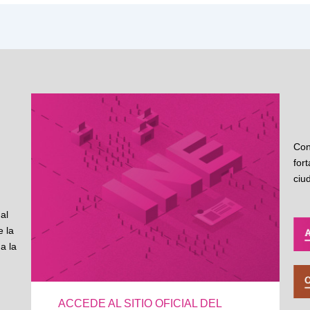
Con
for
ciu
al
 la
a la
ACCEDE AL SITIO OFICIAL DEL