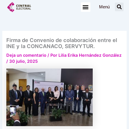
Ir
Menú
al
contenido
Firma de Convenio de colaboración entre el
INE y la CONCANACO, SERVYTUR.
Deja un comentario
/ Por
Lilia Erika Hernández González
/
30 julio, 2025