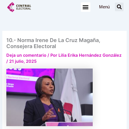
Ir
Menú
al
contenido
10.- Norma Irene De La Cruz Magaña,
Consejera Electoral
Deja un comentario
/ Por
Lilia Erika Hernández González
/
21 julio, 2025