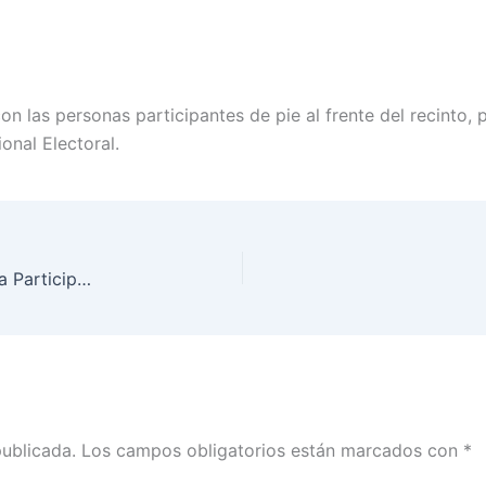
con las personas participantes de pie al frente del recinto,
ional Electoral.
«Urna Conmemorativa 2015-2025» Memoria de la Participación Política de las Mujeres en México, 7 de marzo de 2025.
publicada.
Los campos obligatorios están marcados con
*