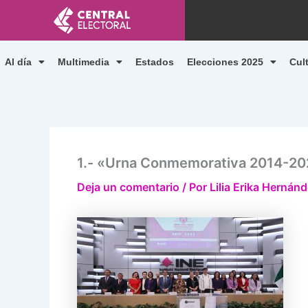
Ir
al
contenido
Al día
Multimedia
Estados
Elecciones 2025
Cul
1.- «Urna Conmemorativa 2014-2025
Deja un comentario
/ Por
Lilia Erika Herná