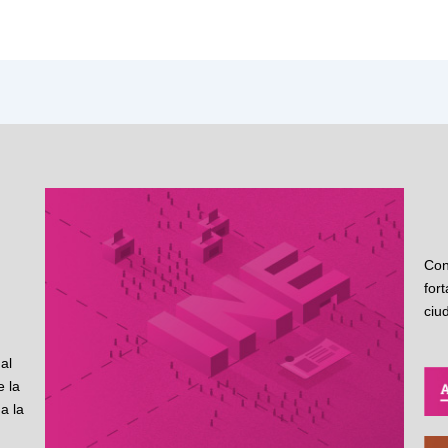
Con
for
ciu
al
 la
a la