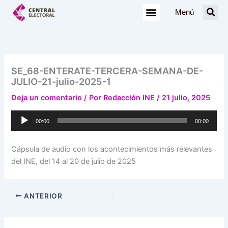
Ir
Menú
al
contenido
SE_68-ENTERATE-TERCERA-SEMANA-DE-
JULIO-21-julio-2025-1
Deja un comentario
/ Por
Redacción INE
/
21 julio, 2025
Reproductor
00:00
00:00
de
audio
Cápsula de audio con los acontecimientos más relevantes
del INE, del 14 al 20 de julio de 2025
ANTERIOR