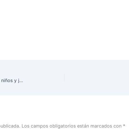
¡Descubre qué opinan sobre su entorno las niñas, niños y jóvenes de México!
publicada.
Los campos obligatorios están marcados con
*