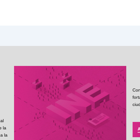
Con
for
ciu
al
 la
a la