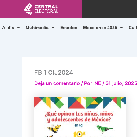
Ir
al
contenido
Al día
Multimedia
Estados
Elecciones 2025
Cul
FB 1 CIJ2024
Deja un comentario
/ Por
INE
/
31 julio, 202