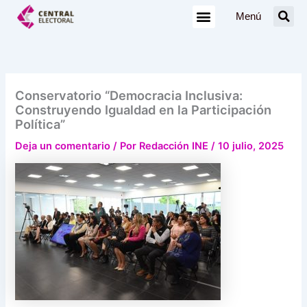
Ir
Menú
al
contenido
Conservatorio “Democracia Inclusiva:
Construyendo Igualdad en la Participación
Política”
Deja un comentario
/ Por
Redacción INE
/
10 julio, 2025