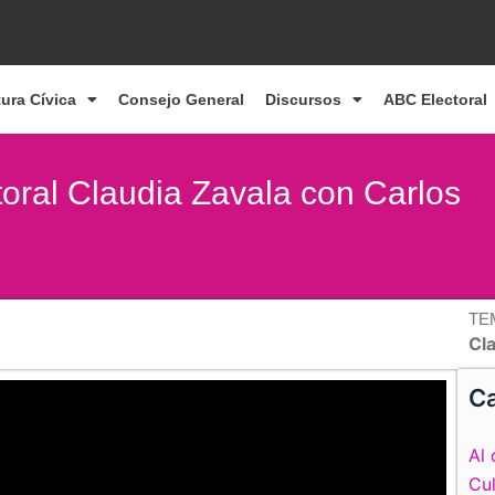
tura Cívica
Consejo General
Discursos
ABC Electoral
toral Claudia Zavala con Carlos
TE
Cl
Ca
Al 
Cul