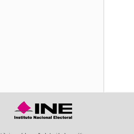
iente