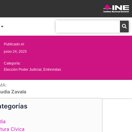
Buscar
Publicado el:
junio 24, 2025
Categoría:
Elección Poder Judicial
,
Entrevistas
MA:
audia Zavala
tegorías
día
tura Cívica