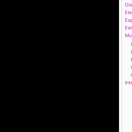
Di
El
Esp
Es
Mu
Int