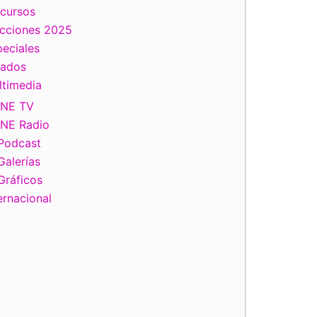
scursos
ecciones 2025
eciales
tados
ltimedia
INE TV
INE Radio
Podcast
Galerías
Gráficos
ernacional