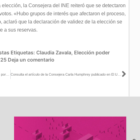
 elección, la Consejera del INE reiteró que se detectaron
s votos. «Hubo grupos de interés que afectaron el proceso,
 aclaró que la declaración de validez de la elección se
e a sus reservas.
stas
Etiquetas:
Claudia Zavala
,
Elección poder
025
Deja un comentario
Sigu
NOTA ACLARATORIA | El INE desechó queja contra un ciudadano porque los actos denunciados no constituyen VPMRG
Consulta el artículo de la Consejera Carla Humphrey publicado en El Universal