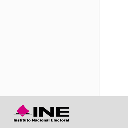
iente