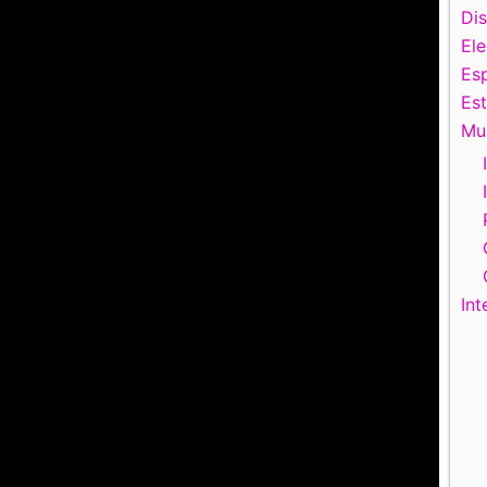
Di
El
Esp
Es
Mu
Int