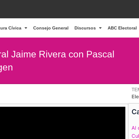
tura Cívica
Consejo General
Discursos
ABC Electoral
ral Jaime Rivera con Pascal
gen
TE
Ele
Ca
Al 
Cul