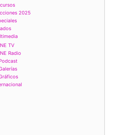
scursos
ecciones 2025
eciales
tados
ltimedia
INE TV
INE Radio
Podcast
Galerías
Gráficos
ernacional