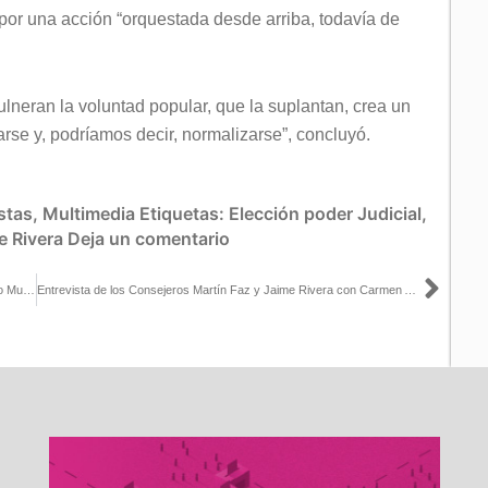
 por una acción “orquestada desde arriba, todavía de
ulneran la voluntad popular, que la suplantan, crea un
rse y, podríamos decir, normalizarse”, concluyó.
stas
,
Multimedia
Etiquetas:
Elección poder Judicial
,
e Rivera
Deja un comentario
Sigu
Entrevista del Consejero Electoral Uuc-kib Espadas con Francisco Muñoz para Radio Educación
Entrevista de los Consejeros Martín Faz y Jaime Rivera con Carmen Aristegui para La Octava