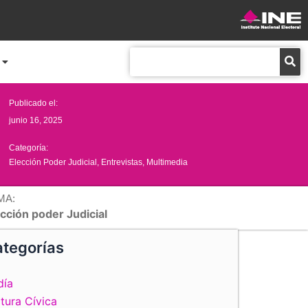
Buscar
Publicado el:
junio 16, 2025
Categoría:
Elección Poder Judicial
,
Entrevistas
,
Multimedia
MA:
cción poder Judicial
tegorías
día
tura Cívica