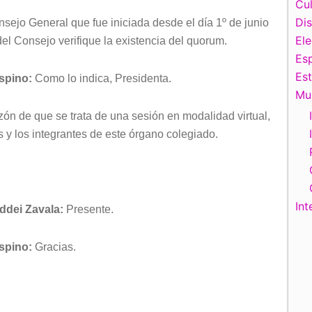
Cul
Di
jo General que fue iniciada desde el día 1º de junio
El
 del Consejo verifique la existencia del quorum.
Esp
Es
Espino:
Como lo indica, Presidenta.
Mu
azón de que se trata de una sesión en modalidad virtual,
 y los integrantes de este órgano colegiado.
Int
ddei Zavala:
Presente.
Espino:
Gracias.