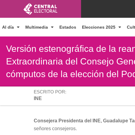
Ir
al
contenido
Al día
Multimedia
Estados
Elecciones 2025
Cul
Versión estenográfica de la rea
Extraordinaria del Consejo Gener
cómputos de la elección del Po
ESCRITO POR:
INE
Consejera Presidenta del INE, Guadalupe Ta
señores consejeros.