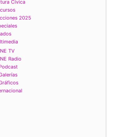
tura Cívica
scursos
ecciones 2025
eciales
tados
ltimedia
INE TV
INE Radio
Podcast
Galerías
Gráficos
ernacional