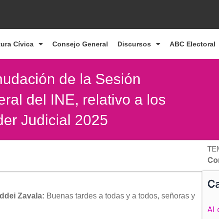
tura Cívica
Consejo General
Discursos
ABC Electoral
nudación de la Sesión
al del INE, relativo a los
der Judicial 2025
TE
Co
Ca
ddei Zavala:
Buenas tardes a todas y a todos, señoras y
Al 