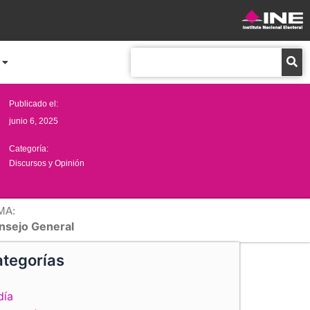
Buscar
Publicado el:
junio 6, 2025
Categoría:
Discursos y Opinión
MA:
nsejo General
tegorías
día