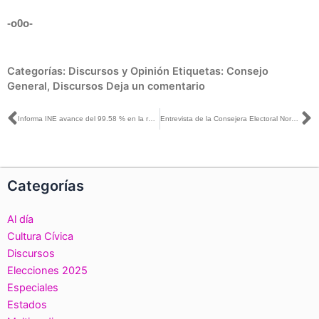
-o0o-
Categorías:
Discursos y Opinión
Etiquetas:
Consejo
General
,
Discursos
Deja un comentario
Ant
S
Informa INE avance del 99.58 % en la recepción de paquetes electorales en los Consejos Distritales
Entrevista de la Consejera Electoral Norma De la Cruz con Óscar Mario Beteta para Heraldo Radio
Categorías
Al día
Cultura Cívica
Discursos
Elecciones 2025
Especiales
Estados