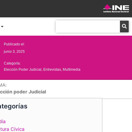
Buscar
Publicado el:
junio 3, 2025
Categoría:
Elección Poder Judicial
,
Entrevistas
,
Multimedia
MA:
cción poder Judicial
tegorías
día
tura Cívica