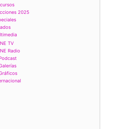
scursos
ecciones 2025
eciales
tados
ltimedia
INE TV
INE Radio
Podcast
Galerías
Gráficos
ernacional