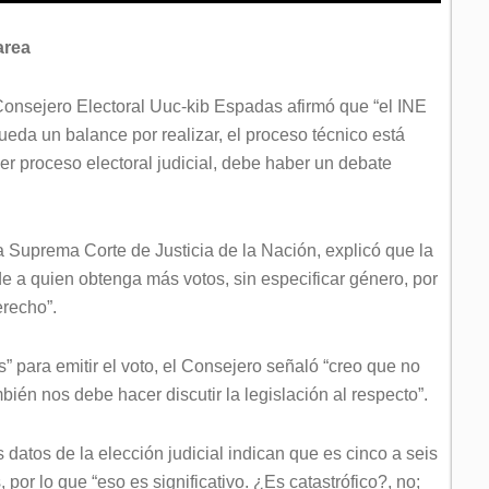
area
l Consejero Electoral Uuc-kib Espadas afirmó que “el INE
ueda un balance por realizar, el proceso técnico está
er proceso electoral judicial, debe haber un debate
la Suprema Corte de Justicia de la Nación, explicó que la
e a quien obtenga más votos, sin especificar género, por
erecho”.
 para emitir el voto, el Consejero señaló “creo que no
ién nos debe hacer discutir la legislación al respecto”.
 datos de la elección judicial indican que es cinco a seis
or lo que “eso es significativo. ¿Es catastrófico?, no;