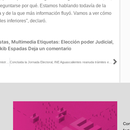
preguntarse por qué. Estamos hablando todavía de la
ía y de la que más información fluyó. Vamos a ver cómo
es inferiores”, declaró.
stas
,
Multimedia
Etiquetas:
Elección poder Judicial
,
kib Espadas
Deja un comentario
Sigu
Informa INE avance del 91.7 % en los cómputos de elección de ministras y ministros de la SCJN
Concluida la Jornada Electoral, INE Aguascalientes reanuda trámites en Módulos de Atención Ciudadana
Con