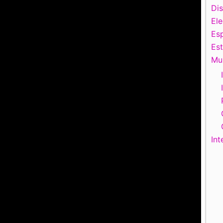
Di
El
Esp
Es
Mu
Int