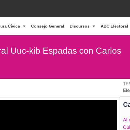
tura Cívica
Consejo General
Discursos
ABC Electoral
oral Uuc-kib Espadas con Carlos
TE
Ele
Ca
Al 
Cul