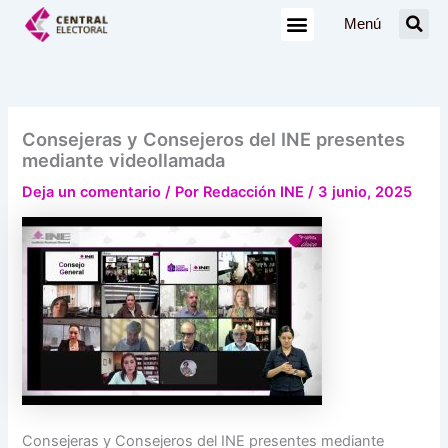
Ir
Menú
al
contenido
Consejeras y Consejeros del INE presentes
mediante videollamada
Deja un comentario
/ Por
Redacción INE
/
3 junio, 2025
Consejeras y Consejeros del INE presentes mediante