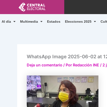
Ir
al
contenido
Al día
Multimedia
Estados
Elecciones 2025
Cul
WhatsApp Image 2025-06-02 at 1
Deja un comentario
/ Por
Redacción INE
/
2 