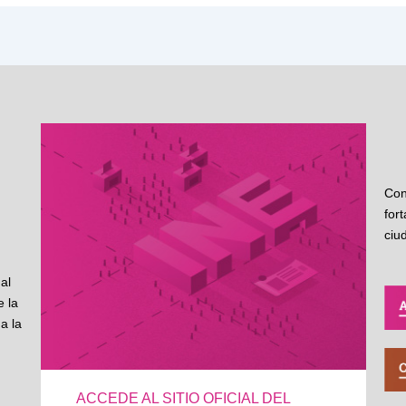
Con
for
ciu
al
 la
a la
ACCEDE AL SITIO OFICIAL DEL