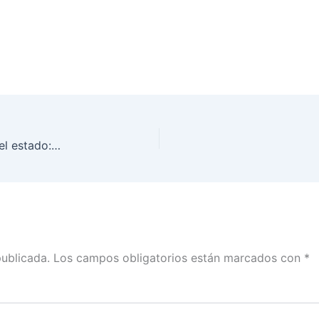
Avanzan cómputos en tres distritos electorales del estado: INE Aguascalientes
publicada.
Los campos obligatorios están marcados con
*