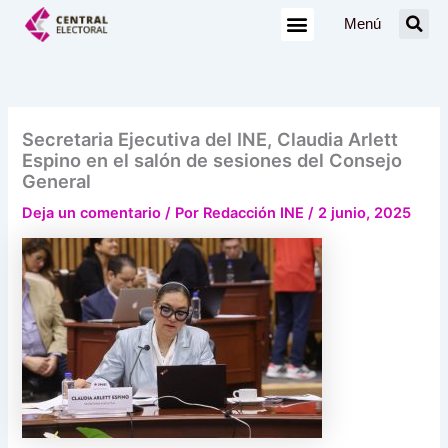
Ir
Menú
al
contenido
Secretaria Ejecutiva del INE, Claudia Arlett
Espino en el salón de sesiones del Consejo
General
Deja un comentario
/ Por
Redacción INE
/
2 junio, 2025