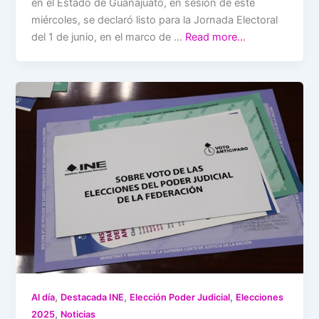
en el Estado de Guanajuato, en sesión de este
miércoles, se declaró listo para la Jornada Electoral
del 1 de junio, en el marco de …
Read more…
,
,
,
Al día
Destacada INE
Elección Poder Judicial
Elecciones
,
2025
Noticias