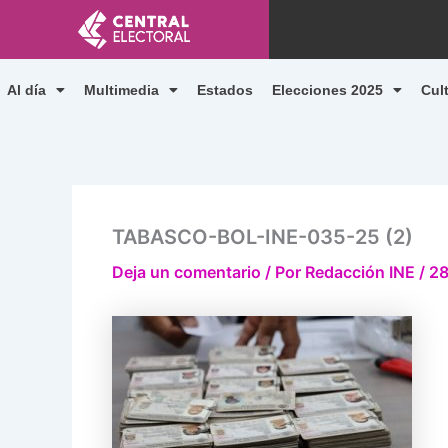
Ir
al
contenido
Al día
Multimedia
Estados
Elecciones 2025
Cul
TABASCO-BOL-INE-035-25 (2)
Deja un comentario
/ Por
Redacción INE
/
28