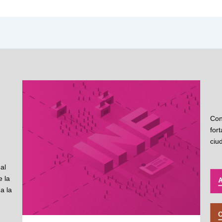
Con
for
ciu
al
 la
a la