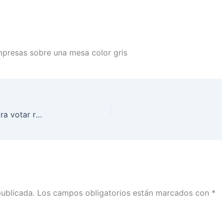
mpresas sobre una mesa color gris
30 de mayo concluye entrega de credenciales para votar reimpresas en Módulos de Atención Ciudadana: INE Tabasco
publicada.
Los campos obligatorios están marcados con
*