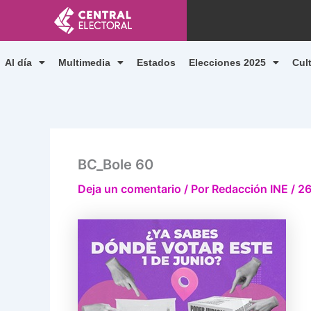
Ir
al
contenido
Al día
Multimedia
Estados
Elecciones 2025
Cul
BC_Bole 60
Deja un comentario
/ Por
Redacción INE
/
26