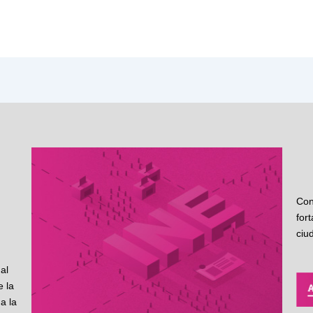
Con
for
ciu
al
 la
a la