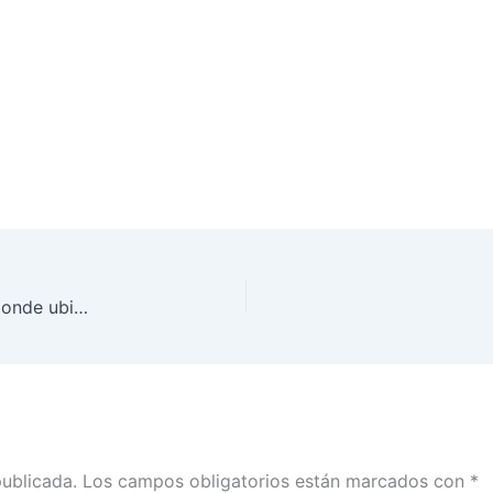
Ciudadanía bajacaliforniana ya puede consultar donde ubicar su casilla: INE Baja California
publicada.
Los campos obligatorios están marcados con
*