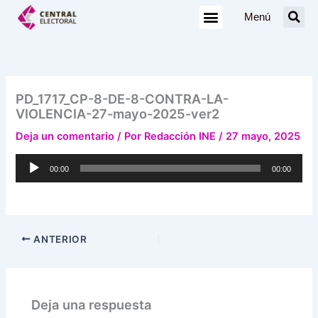
Ir
Menú
al
contenido
PD_1717_CP-8-DE-8-CONTRA-LA-
VIOLENCIA-27-mayo-2025-ver2
Deja un comentario
/ Por
Redacción INE
/
27 mayo, 2025
Reproductor
00:00
00:00
de
audio
ANTERIOR
Deja una respuesta