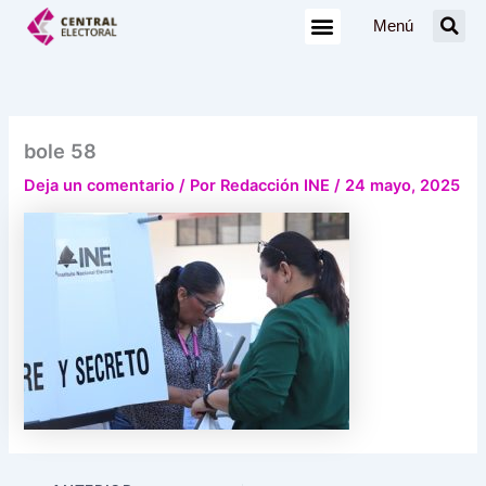
Ir
Menú
al
contenido
bole 58
Deja un comentario
/ Por
Redacción INE
/
24 mayo, 2025