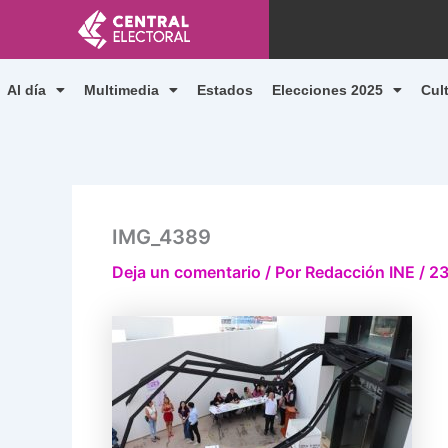
Ir
al
contenido
Al día
Multimedia
Estados
Elecciones 2025
Cul
IMG_4389
Deja un comentario
/ Por
Redacción INE
/
23