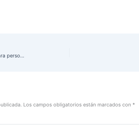
Efectúa INE San Luis Potosí simulacro de voto para personas con capacidades diferentes
publicada.
Los campos obligatorios están marcados con
*