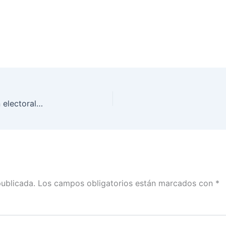
Recibe INE Guanajuato material y documentación electoral para elección del 1 de junio
publicada.
Los campos obligatorios están marcados con
*