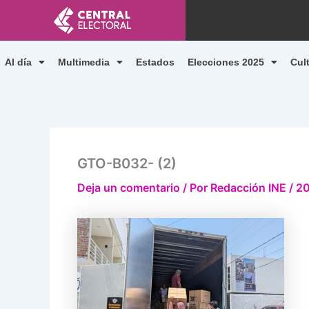
Ir
al
contenido
Al día
Multimedia
Estados
Elecciones 2025
Cul
GTO-B032- (2)
Deja un comentario
/ Por
Redacción INE
/
20