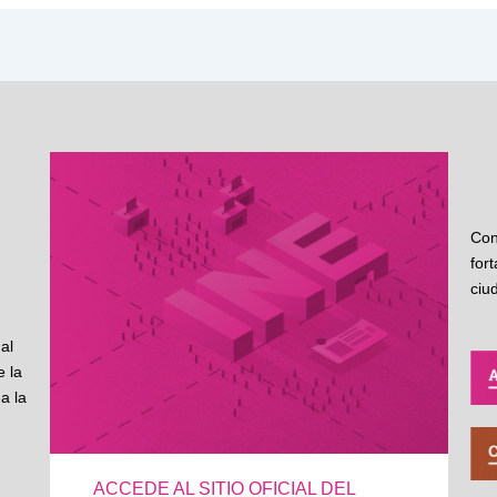
Con
for
ciu
al
 la
a la
ACCEDE AL SITIO OFICIAL DEL