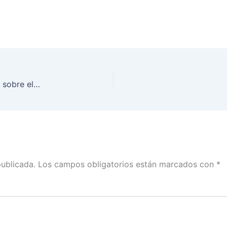
Participa INE Morelos en Foro Virtual Informativo sobre elección del Poder Judicial en la entidad
publicada.
Los campos obligatorios están marcados con
*