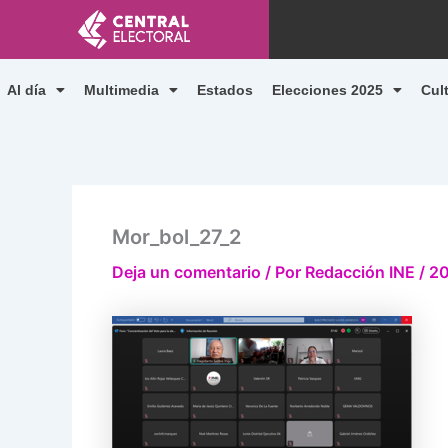
Ir
al
contenido
Al día
Multimedia
Estados
Elecciones 2025
Cul
Mor_bol_27_2
Deja un comentario
/ Por
Redacción INE
/
20