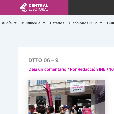
Ir
al
contenido
Al día
Multimedia
Estados
Elecciones 2025
Cul
DTTO 06 – 9
Deja un comentario
/ Por
Redacción INE
/
16