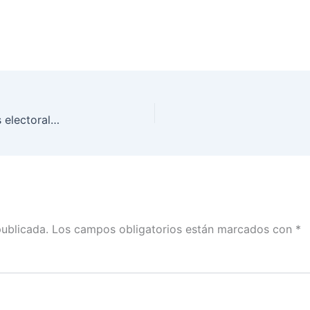
INE Hidalgo recibe más de 14 millones de boletas electorales y material para este 1 de junio
publicada.
Los campos obligatorios están marcados con
*