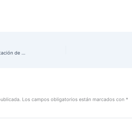
Consejo Local del INE Coahuila informa la acreditación de 2 mil 669 observadores electorales en el estado
publicada.
Los campos obligatorios están marcados con
*