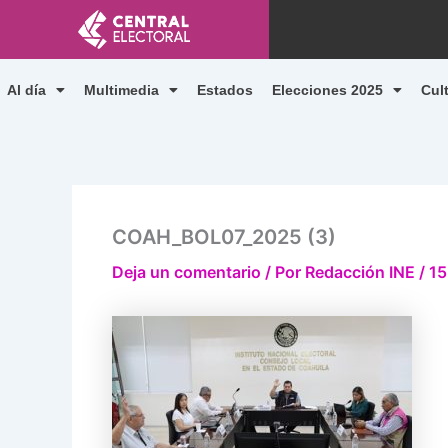
Ir
al
contenido
Al día
Multimedia
Estados
Elecciones 2025
Cul
COAH_BOL07_2025 (3)
Deja un comentario
/ Por
Redacción INE
/
15