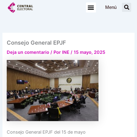
Ir
Menú
al
contenido
Consejo General EPJF
Deja un comentario
/ Por
INE
/
15 mayo, 2025
Consejo General EPJF del 15 de mayo