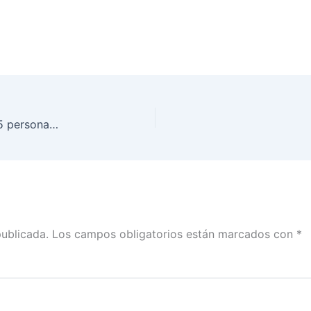
Inicia INE Guanajuato con el Voto Anticipado; 205 personas podrán participar en esta modalidad en el estado
publicada.
Los campos obligatorios están marcados con
*