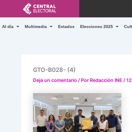
Ir
al
contenido
Al día
Multimedia
Estados
Elecciones 2025
Cul
GTO-B028- (4)
Deja un comentario
/ Por
Redacción INE
/
12