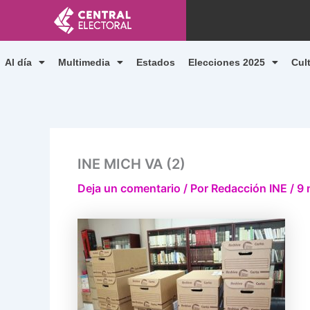
Ir
al
contenido
Al día
Multimedia
Estados
Elecciones 2025
Cul
INE MICH VA (2)
Deja un comentario
/ Por
Redacción INE
/
9 