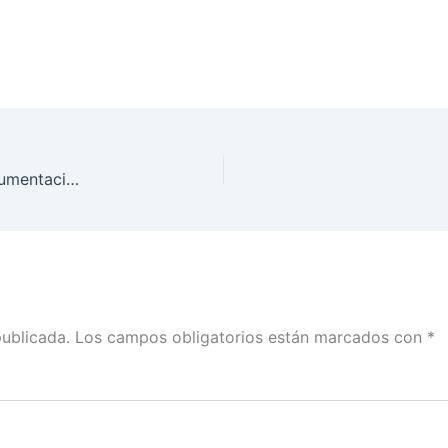
INE Michoacán realiza entrega-recepción de documentación electoral para Voto Anticipado
publicada.
Los campos obligatorios están marcados con
*