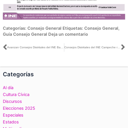
Categorías:
Consejo General
Etiquetas:
Consejo General
,
Guía Consejo General
Deja un comentario
Ant
S
Avanzan Consejos Distritales del INE Baja California en organización del Proceso para elegir cargos del Poder Judicial de la Federación
Consejos Distritales del INE Campeche recibieron más de 4 millones de boletas del PEEPJF 2024-2025
Categorías
Al día
Cultura Cívica
Discursos
Elecciones 2025
Especiales
Estados