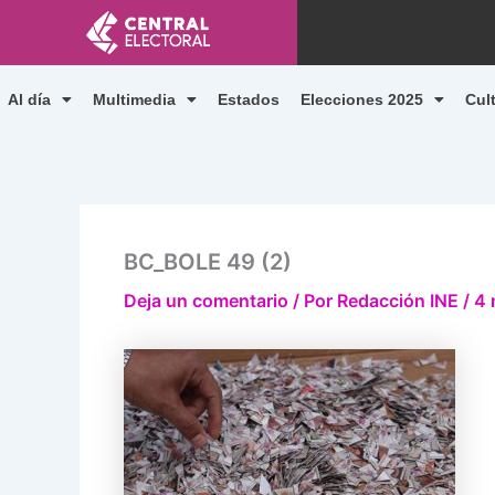
Ir
al
contenido
Al día
Multimedia
Estados
Elecciones 2025
Cul
BC_BOLE 49 (2)
Deja un comentario
/ Por
Redacción INE
/
4 