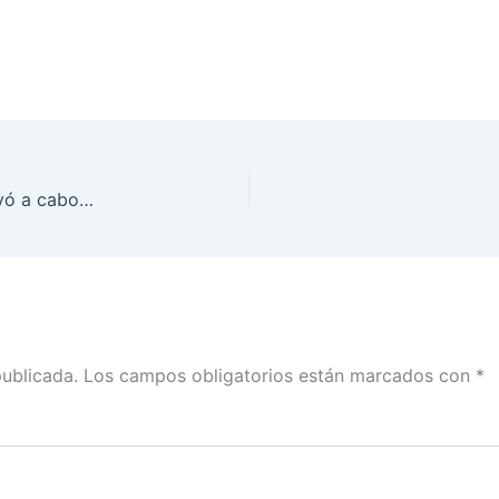
Comisión de Vigilancia del INE Baja California llevó a cabo la destrucción de 74,939 formatos de Credenciales para Votar
publicada.
Los campos obligatorios están marcados con
*