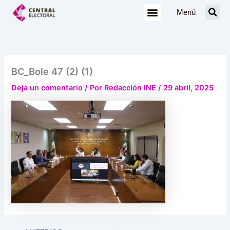
Ir
Menú
al
contenido
BC_Bole 47 (2) (1)
Deja un comentario
/ Por
Redacción INE
/
29 abril, 2025