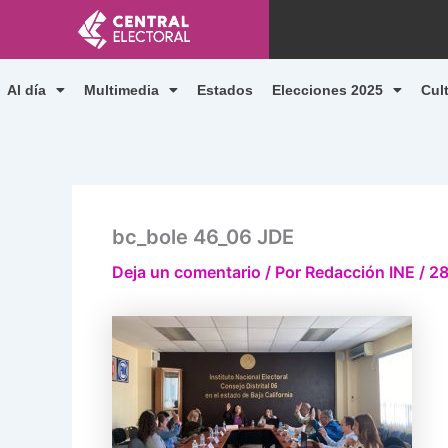
Ir
al
contenido
Al día
Multimedia
Estados
Elecciones 2025
Cul
bc_bole 46_06 JDE
Deja un comentario
/ Por
Redacción INE
/
28