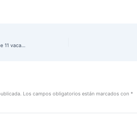
El INE BC invita a participar en la Convocatoria de 11 vacantes para las Consejerías Electorales suplentes de los Consejos Distritales de Baja California
publicada.
Los campos obligatorios están marcados con
*