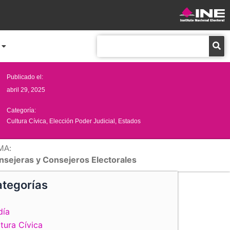
Buscar
Publicado el:
abril 29, 2025
Categoría:
Cultura Cívica
,
Elección Poder Judicial
,
Estados
MA:
nsejeras y Consejeros Electorales
tegorías
día
tura Cívica