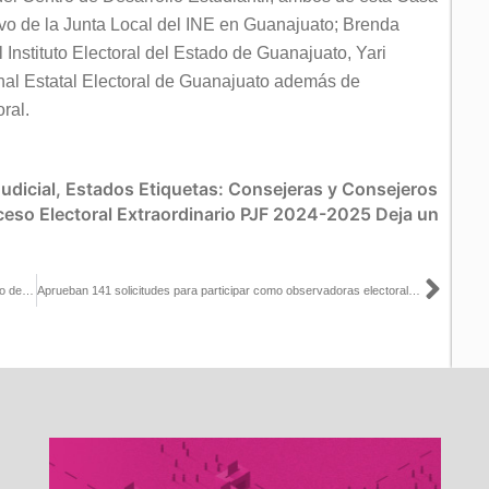
ivo de la Junta Local del INE en Guanajuato; Brenda
Instituto Electoral del Estado de Guanajuato, Yari
nal Estatal Electoral de Guanajuato además de
ral.
udicial
,
Estados
Etiquetas:
Consejeras y Consejeros
ceso Electoral Extraordinario PJF 2024-2025
Deja un
Sigu
Recibe INE la Presidencia y la Secretaría Técnica del Observatorio de Participación Política de las Mujeres en México
Aprueban 141 solicitudes para participar como observadoras electorales: INE Michoacán