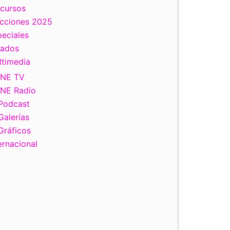
scursos
ecciones 2025
eciales
tados
ltimedia
INE TV
INE Radio
Podcast
Galerías
Gráficos
ernacional