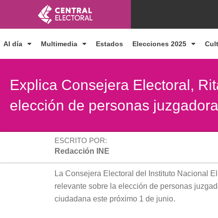
Ir
al
contenido
Al día
Multimedia
Estados
Elecciones 2025
Cul
Explica Consejera Electoral, Ri
elección de personas juzgadora
ESCRITO POR:
Redacción INE
La Consejera Electoral del Instituto Nacional E
relevante sobre la elección de personas juzgado
ciudadana este próximo 1 de junio.