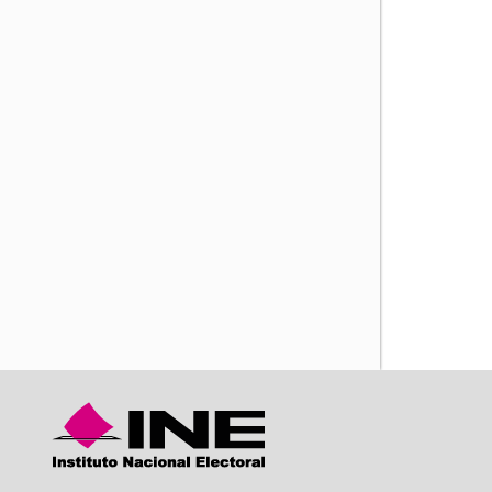
iente