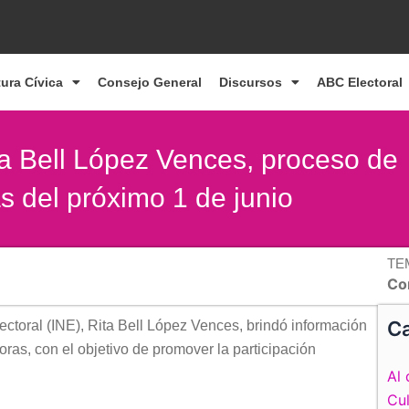
tura Cívica
Consejo General
Discursos
ABC Electoral
ta Bell López Vences, proceso de
s del próximo 1 de junio
TE
Co
Ca
lectoral (INE), Rita Bell López Vences, brindó información
ras, con el objetivo de promover la participación
Al 
Cul