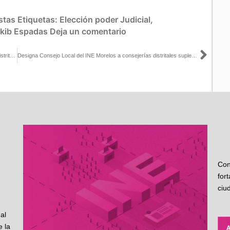
stas
Etiquetas:
Elección poder Judicial
,
kib Espadas
Deja un comentario
Sigu
INE Estado de México realiza simulacro operativo de Cómputos Distritales
Designa Consejo Local del INE Morelos a consejerías distritales suplentes
Con
for
ciu
al
 la