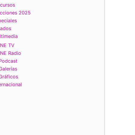
scursos
ecciones 2025
eciales
tados
ltimedia
INE TV
INE Radio
Podcast
Galerías
Gráficos
ernacional