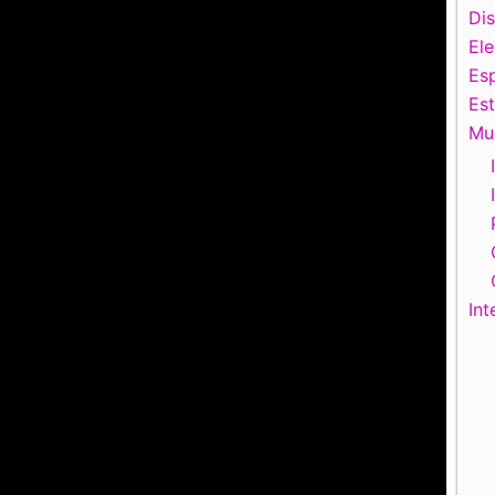
Di
El
Esp
Es
Mu
Int