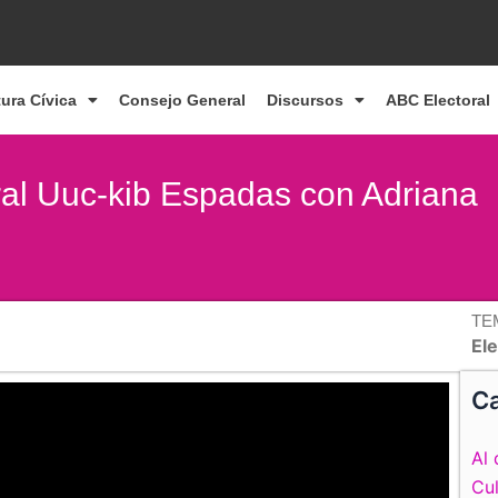
tura Cívica
Consejo General
Discursos
ABC Electoral
oral Uuc-kib Espadas con Adriana
TE
Ele
Ca
Al 
Cul