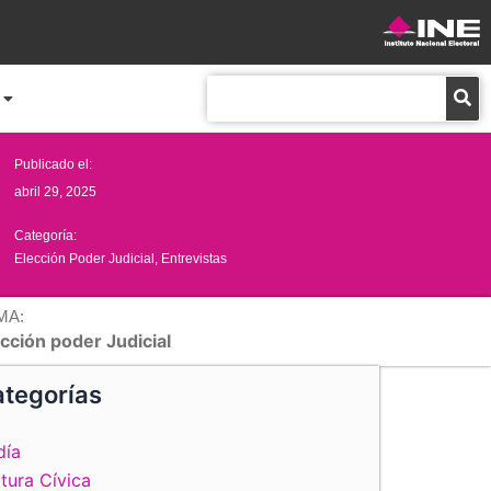
Buscar
Publicado el:
abril 29, 2025
Categoría:
Elección Poder Judicial
,
Entrevistas
MA:
cción poder Judicial
tegorías
día
tura Cívica