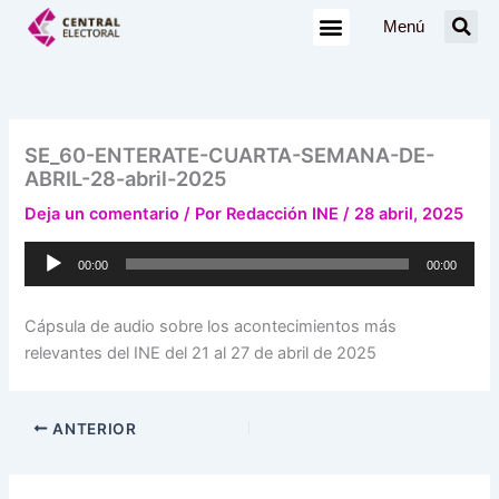
Ir
Menú
al
contenido
SE_60-ENTERATE-CUARTA-SEMANA-DE-
ABRIL-28-abril-2025
Deja un comentario
/ Por
Redacción INE
/
28 abril, 2025
Reproductor
00:00
00:00
de
audio
Cápsula de audio sobre los acontecimientos más
relevantes del INE del 21 al 27 de abril de 2025
ANTERIOR