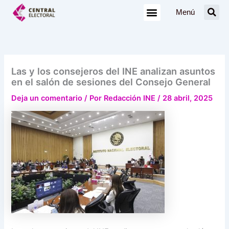
Ir
Menú
al
contenido
Las y los consejeros del INE analizan asuntos
en el salón de sesiones del Consejo General
Deja un comentario
/ Por
Redacción INE
/
28 abril, 2025