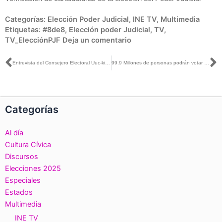
Categorías:
Elección Poder Judicial
,
INE TV
,
Multimedia
Etiquetas:
#8de8
,
Elección poder Judicial
,
TV
,
TV_ElecciónPJF
Deja un comentario
Ant
S
Entrevista del Consejero Electoral Uuc-kib Espadas con Sergio Sarmiento y Guadalupe Juárez en El Heraldo Radio
99.9 Millones de personas podrán votar en las primeras elecciones del Poder Judicial
Categorías
Al día
Cultura Cívica
Discursos
Elecciones 2025
Especiales
Estados
Multimedia
INE TV