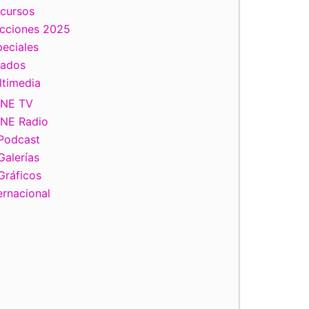
scursos
ecciones 2025
eciales
tados
ltimedia
INE TV
INE Radio
Podcast
Galerías
Gráficos
ernacional