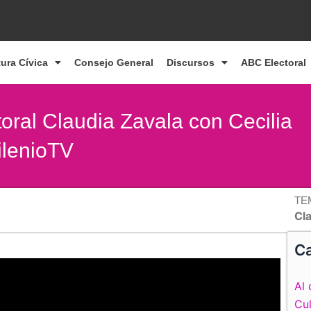
tura Cívica
Consejo General
Discursos
ABC Electoral
toral Claudia Zavala con Cecilia
ilenioTV
TE
Cl
Ca
Al 
Cul