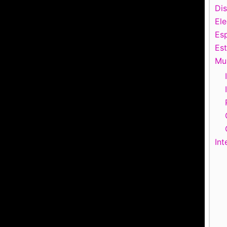
Di
El
Esp
Es
Mu
Int