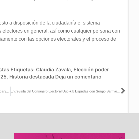
sto a disposición de la ciudadanía el sistema
os electores en general, así como cualquier persona con
iamente con las opciones electorales y el proceso de
stas
Etiquetas:
Claudia Zavala
,
Elección poder
025
,
Historia destacada
Deja un comentario
Sigu
Destruye INE Guanajuato 184 mil 774 credenciales devueltas por canje en Módulos de Atención
Entrevista del Consejero Electoral Uuc-kib Espadas con Sergio Sarmiento y Guadalupe Juárez en El Heraldo Radio