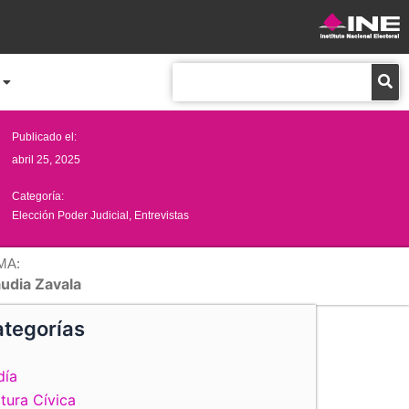
Buscar
Publicado el:
abril 25, 2025
Categoría:
Elección Poder Judicial
,
Entrevistas
MA:
audia Zavala
tegorías
día
tura Cívica