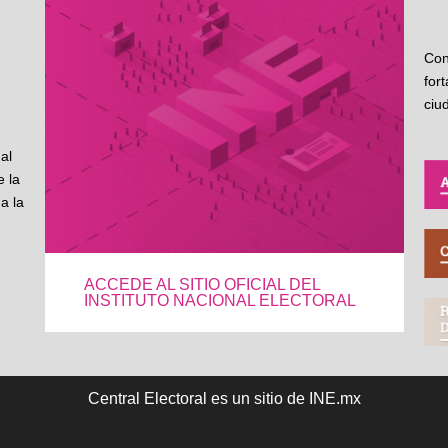
Con
for
ciu
al
 la
a la
ACCEDE AL SITIO OFICIAL DEL
INSTITUTO NACIONAL ELECTORAL
Central Electoral es un sitio de INE.mx