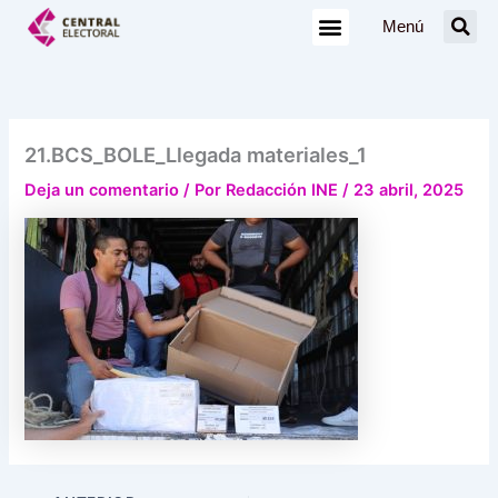
Ir
Menú
al
contenido
21.BCS_BOLE_Llegada materiales_1
Deja un comentario
/ Por
Redacción INE
/
23 abril, 2025