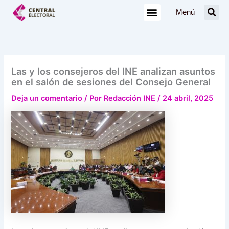
Ir
Menú
al
contenido
Las y los consejeros del INE analizan asuntos
en el salón de sesiones del Consejo General
Deja un comentario
/ Por
Redacción INE
/
24 abril, 2025