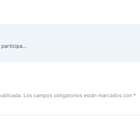
Arrancó INE Tlaxcala programa de promoción de participación ciudadana del PEEPJF 2024-2025
publicada.
Los campos obligatorios están marcados con
*