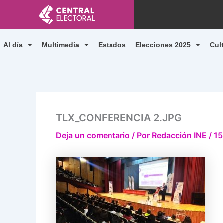
Ir
al
contenido
Al día
Multimedia
Estados
Elecciones 2025
Cul
TLX_CONFERENCIA 2.JPG
Deja un comentario
/ Por
Redacción INE
/
15