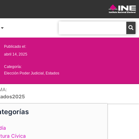
Buscar
Publicado el:
abril 14, 2025
Categoría:
Elección Poder Judicial
,
Estados
MA:
tados2025
tegorías
día
tura Cívica