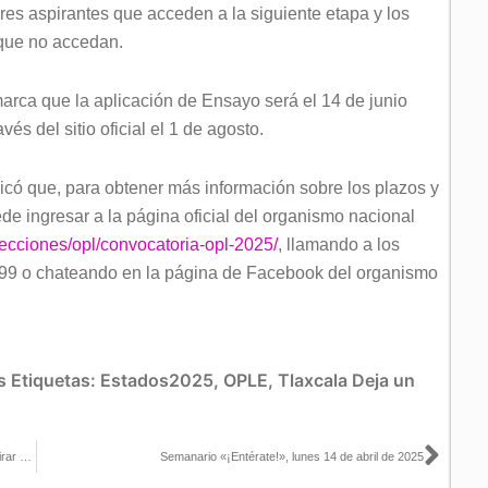
res aspirantes que acceden a la siguiente etapa y los
 que no accedan.
marca que la aplicación de Ensayo será el 14 de junio
és del sitio oficial el 1 de agosto.
dicó que, para obtener más información sobre los plazos y
ede ingresar a la página oficial del organismo nacional
elecciones/opl/convocatoria-opl-2025/
, llamando a los
99 o chateando en la página de Facebook del organismo
s
Etiquetas:
Estados2025
,
OPLE
,
Tlaxcala
Deja un
Sigu
Ordena INE a candidata a Ministra de la SCJN y a un sindicato retirar publicaciones en redes sociales e internet
Semanario «¡Entérate!», lunes 14 de abril de 2025