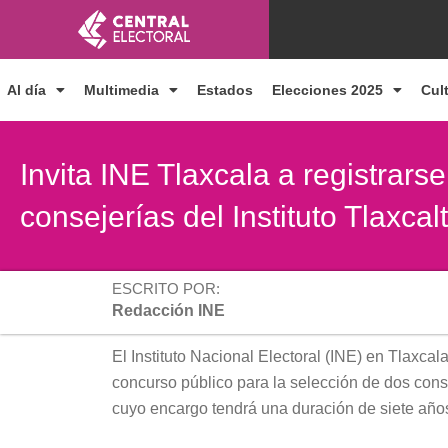
Ir
al
contenido
Al día
Multimedia
Estados
Elecciones 2025
Cul
Invita INE Tlaxcala a registrar
consejerías del Instituto Tlaxca
ESCRITO POR:
Redacción INE
El Instituto Nacional Electoral (INE) en Tlaxcala
concurso público para la selección de dos conse
cuyo encargo tendrá una duración de siete año