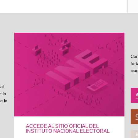
Con
for
ciu
al
 la
a la
ACCEDE AL SITIO OFICIAL DEL
INSTITUTO NACIONAL ELECTORAL