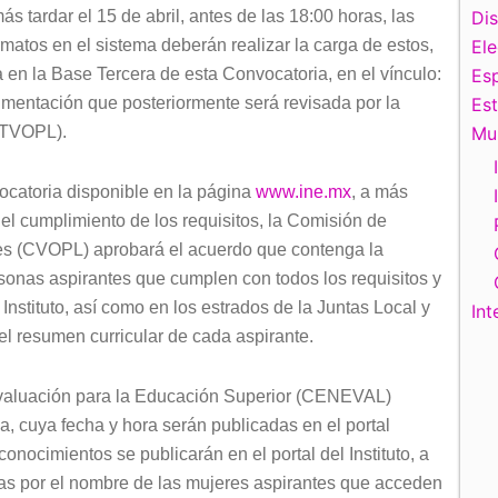
ás tardar el 15 de abril, antes de las 18:00 horas, las
Di
matos en el sistema deberán realizar la carga de estos,
El
 en la Base Tercera de esta Convocatoria, en el vínculo:
Esp
umentación que posteriormente será revisada por la
Es
UTVOPL).
Mu
vocatoria disponible en la página
www.ine.mx
, a más
del cumplimiento de los requisitos, la Comisión de
es (CVOPL) aprobará el acuerdo que contenga la
rsonas aspirantes que cumplen con todos los requisitos y
 Instituto, así como en los estrados de la Juntas Local y
Int
 el resumen curricular de cada aspirante.
Evaluación para la Educación Superior (CENEVAL)
a, cuya fecha y hora serán publicadas en el portal
onocimientos se publicarán en el portal del Instituto, a
stas por el nombre de las mujeres aspirantes que acceden