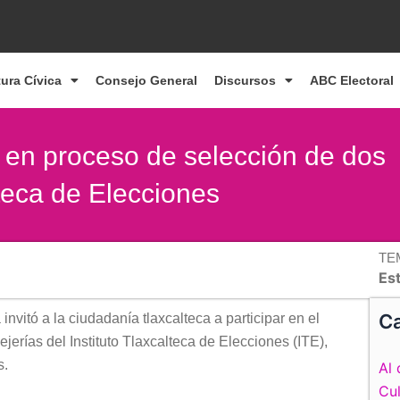
tura Cívica
Consejo General
Discursos
ABC Electoral
se en proceso de selección de dos
lteca de Elecciones
TE
Es
Ca
 invitó a la ciudadanía tlaxcalteca a participar en el
jerías del Instituto Tlaxcalteca de Elecciones (ITE),
s.
Al 
Cul