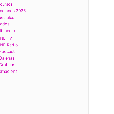
scursos
ecciones 2025
eciales
tados
ltimedia
INE TV
INE Radio
Podcast
Galerías
Gráficos
ernacional